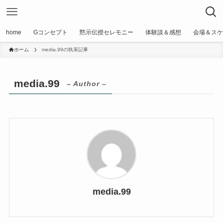
home
Gコンセプト
黙示伝授セレモニー
体験談＆感想
会場＆スケ
ホーム
media.99の執筆記事
media.99
– Author –
media.99