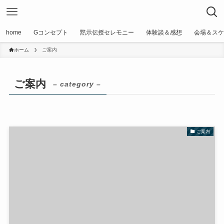
home
Gコンセプト
黙示伝授セレモニー
体験談＆感想
会場＆スケ
ホーム
ご案内
ご案内
– category –
ご案内