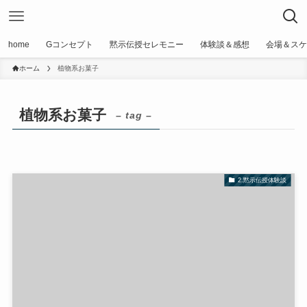
home
Gコンセプト
黙示伝授セレモニー
体験談＆感想
会場＆スケ
ホーム
植物系お菓子
植物系お菓子
– tag –
2.黙示伝授体験談