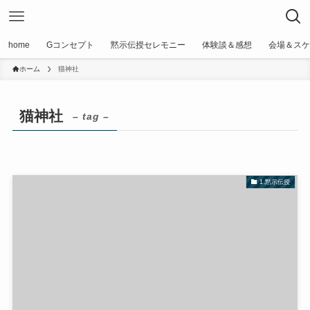
home
Gコンセプト
黙示伝授セレモニー
体験談＆感想
会場＆スケ
ホーム
猫神社
猫神社
– tag –
1.黙示伝授