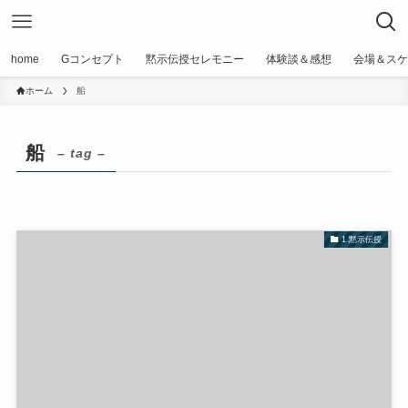
home
Gコンセプト
黙示伝授セレモニー
体験談＆感想
会場＆スケ
ホーム
船
船
– tag –
1.黙示伝授