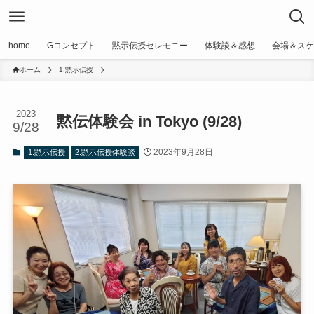
home
Gコンセプト
黙示伝授セレモニー
体験談＆感想
会場＆スケ
ホーム
1.黙示伝授
2023
黙伝体験会 in Tokyo (9/28)
9/28
2023年9月28日
1.黙示伝授
2.黙示伝授体験談