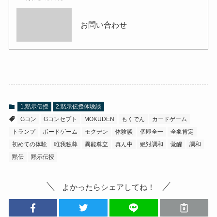
お問い合わせ
1.黙示伝授
2.黙示伝授体験談
Gコン
Gコンセプト
MOKUDEN
もくでん
カードゲーム
トランプ
ボードゲーム
モクデン
体験談
個即全一
全象肯定
初めての体験
唯我独尊
異能尊立
真ん中
絶対調和
覚醒
調和
黙伝
黙示伝授
よかったらシェアしてね！