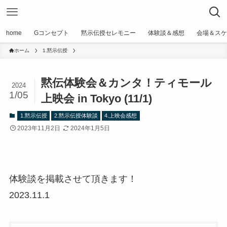
home
Gコンセプト
黙示伝授セレモニー
体験談＆感想
会場＆スケ
ホーム
1.黙示伝授
黙伝体験会＆カンタ！ティモール
2024
1/05
上映会 in Tokyo (11/1)
1.黙示伝授
2.黙示伝授体験談
4.上映会感想
2023年11月2日
2024年1月5日
体験談を掲載させて頂きます！
2023.11.1