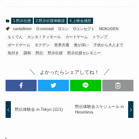
1.黙示伝授
2.黙示伝授体験談
4.上映会感想
canta!timor
G-concept
Gコン
Gコンセプト
MOKUDEN
もくでん
カンタ！ティモール
カードゲーム
トランプ
ボードゲーム
モクデン
世界共通
奥が深い
子供から大人まで
気付き
調和
黙伝
黙示伝授
黙示伝授セレモニー
よかったらシェアしてね！
黙伝体験会スケジュール in
黙伝体験会 in Tokyo (11/1)
Hiroshima