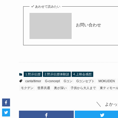
あわせて読みたい
お問い合わせ
1.黙示伝授
2.黙示伝授体験談
4.上映会感想
canta!timor
G-concept
Gコン
Gコンセプト
MOKUDEN
モクデン
世界共通
奥が深い
子供から大人まで
東ティモー
よかっ