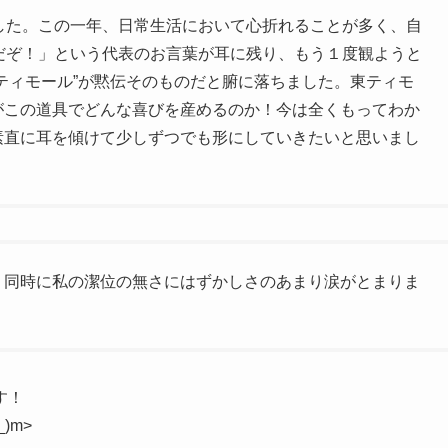
した。この一年、日常生活において心折れることが多く、自
だぞ！」という代表のお言葉が耳に残り、もう１度観ようと
ティモール”が黙伝そのものだと腑に落ちました。東ティモ
がこの道具でどんな喜びを産めるのか！今は全くもってわか
素直に耳を傾けて少しずつでも形にしていきたいと思いまし
。同時に私の潔位の無さにはずかしさのあまり涙がとまりま
す！
)m>