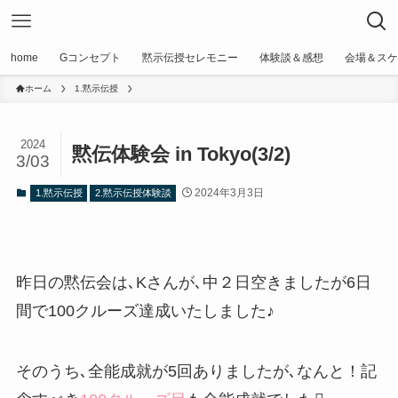
home
Gコンセプト
黙示伝授セレモニー
体験談＆感想
会場＆スケ
ホーム
1.黙示伝授
2024
黙伝体験会 in Tokyo(3/2)
3/03
2024年3月3日
1.黙示伝授
2.黙示伝授体験談
昨日の黙伝会は､Kさんが､中２日空きましたが6日
間で100クルーズ達成いたしました♪
そのうち､全能成就が5回ありましたが､なんと！記