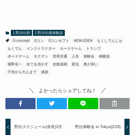
1.黙示伝授
2.黙示伝授体験談
G-concept
Gコン
Gコンセプト
MOKUDEN
もくしでんじゅ
もくでん
インストラクター
カードゲーム
トランプ
ボードゲーム
モクデン
世界共通
人生
体験会
体験談
個即全一
全てを活かす
全能成就
変化
奥が深い
子供から大人まで
成就
よかったらシェアしてね！
黙伝スケジュール(奈良)3月
黙伝体験会 in Tokyo(2/24)