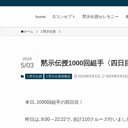
home
Gコンセプト
黙示伝授セレモニー
ホーム
1.黙示伝授
2024
黙示伝授1000回組手〈四日
5/03
2024年5月1日
2024年5月3
1.黙示伝授
2.黙示伝授体験談
本日､1000回組手の四日目！
昨日は､8:00～22:22で､合計110クルーズ行いま