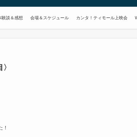
体験談＆感想
会場＆スケジュール
カンタ！ティモール上映会
目〉
日
した！