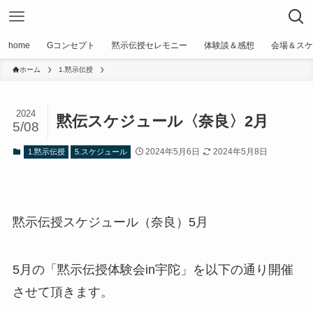
home
Gコンセプト
黙示伝授セレモニー
体験談＆感想
会場＆スケ
ホーム
1.黙示伝授
2024
黙伝スケジュール〈奈良〉2月
5/08
2024年5月6日
2024年5月8日
1.黙示伝授
5.スケジュール
黙示伝授スケジュール（奈良）5月
5月の「黙示伝授体験会in宇陀」を以下の通り開催
させて頂きます。