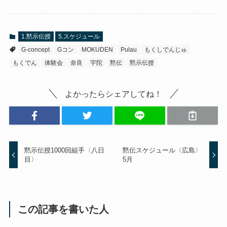
1.黙示伝授
5.スケジュール
G-concept
Gコン
MOKUDEN
Pulau
もくしでんじゅ
もくでん
体験会
奈良
宇陀
黙伝
黙示伝授
よかったらシェアしてね！
黙示伝授1000回組手〈八日
黙伝スケジュール〈広島〉
目〉
5月
この記事を書いた人