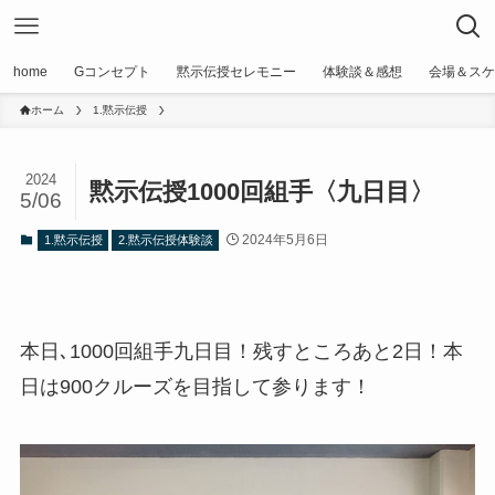
home
Gコンセプト
黙示伝授セレモニー
体験談＆感想
会場＆スケ
ホーム
1.黙示伝授
2024
黙示伝授1000回組手〈九日目〉
5/06
2024年5月6日
1.黙示伝授
2.黙示伝授体験談
本日､1000回組手九日目！残すところあと2日！本
日は900クルーズを目指して参ります！