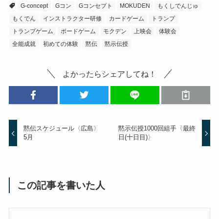
G-concept
Gコン
Gコンセプト
MOKUDEN
もくしでんじゅ
もくでん
インストラクター研修
カードゲーム
トランプ
トランプゲーム
ボードゲーム
モクデン
上映会
体験会
全能成就
初めての体験
黙伝
黙示伝授
よかったらシェアしてね！
黙伝スケジュール〈広島〉
黙示伝授1000回組手〈最終
5月
日(十日目)〉
この記事を書いた人