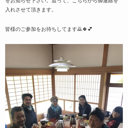
をお知らせ下さい。追って、こちらから御連絡を
入れさせて頂きます。
皆様のご参加をお待ちしてます🙇🍀💕