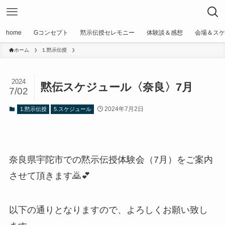
home
Gコンセプト
黙示伝授セレモニー
体験談＆感想
会場＆スケ
ホーム
1.黙示伝授
2024
黙伝スケジュール〈奈良〉7月
7/02
2024年7月2日
1.黙示伝授
5.スケジュール
奈良県宇陀市での黙示伝授体験会（7月）をご案内
させて頂きます🙇💕
以下の通りとなりますので、よろしくお願い致し