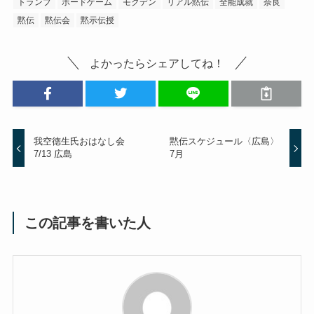
トランプ
ボードゲーム
モクデン
リアル黙伝
全能成就
奈良
黙伝
黙伝会
黙示伝授
よかったらシェアしてね！
我空德生氏おはなし会
黙伝スケジュール〈広島〉
7/13 広島
7月
この記事を書いた人