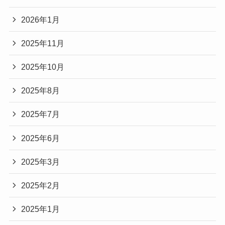
2026年1月
2025年11月
2025年10月
2025年8月
2025年7月
2025年6月
2025年3月
2025年2月
2025年1月