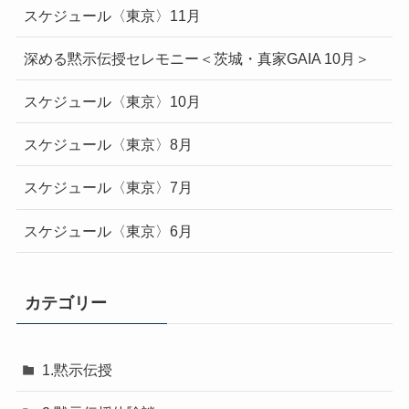
スケジュール〈東京〉11月
深める黙示伝授セレモニー＜茨城・真家GAIA 10月＞
スケジュール〈東京〉10月
スケジュール〈東京〉8月
スケジュール〈東京〉7月
スケジュール〈東京〉6月
カテゴリー
1.黙示伝授