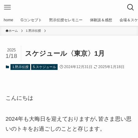
home
Gコンセプト
黙示伝授セレモニー
体験談＆感想
会場＆スケ
ホーム
1.黙示伝授
2025
スケジュール〈東京〉1月
1/18
2024年12月31日
2025年1月18日
1.黙示伝授
5.スケジュール
こんにちは
2024年も大晦日を迎えておりますが､皆さま思い思
いのトキをお過ごしのことと存じます。