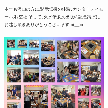
本年も沢山の方に,黙示伝授の体験､カンタ！ティモ
ール,我空社,そして､火水伝ゑ文出版の記念講演に
お越し頂きありがとうこざいますm(__)m