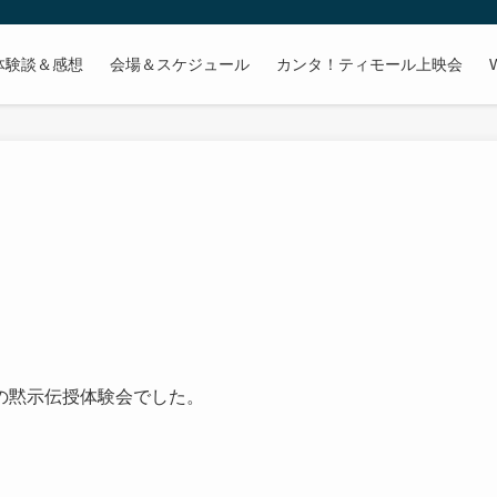
体験談＆感想
会場＆スケジュール
カンタ！ティモール上映会
）
の黙示伝授体験会でした。