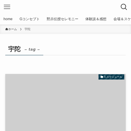
home
Gコンセプト
黙示伝授セレモニー
体験談＆感想
会場＆スケ
ホーム
宇陀
宇陀
– tag –
5.スケジュール