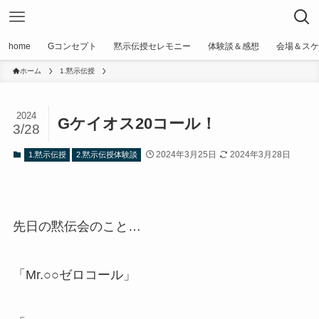
home
Gコンセプト
黙示伝授セレモニー
体験談＆感想
会場＆スケ
ホーム
1.黙示伝授
2024
Gケイオス20コール！
3/28
2024年3月25日
2024年3月28日
1.黙示伝授
2.黙示伝授体験談
先日の黙伝会のこと…
「Mr.○○ゼロコール」