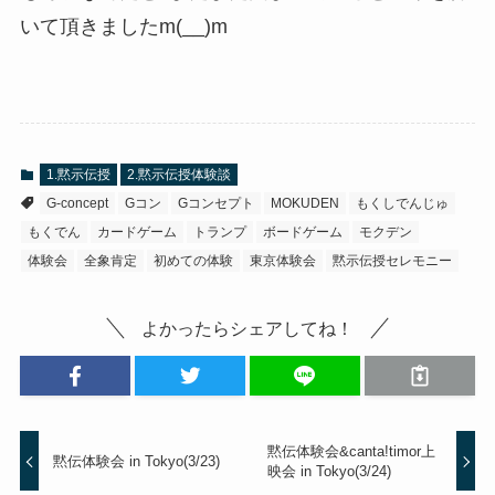
いて頂きましたm(__)m
1.黙示伝授
2.黙示伝授体験談
G-concept
Gコン
Gコンセプト
MOKUDEN
もくしでんじゅ
もくでん
カードゲーム
トランプ
ボードゲーム
モクデン
体験会
全象肯定
初めての体験
東京体験会
黙示伝授セレモニー
よかったらシェアしてね！
黙伝体験会&canta!timor上
黙伝体験会 in Tokyo(3/23)
映会 in Tokyo(3/24)