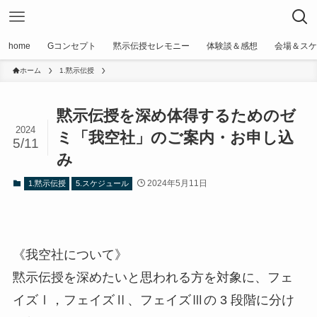
home
Gコンセプト
黙示伝授セレモニー
体験談＆感想
会場＆スケ
ホーム
1.黙示伝授
黙示伝授を深め体得するためのゼ
2024
ミ「我空社」のご案内・お申し込
5/11
み
2024年5月11日
1.黙示伝授
5.スケジュール
《我空社について》
黙示伝授を深めたいと思われる方を対象に、フェ
イズⅠ，フェイズⅡ、フェイズⅢの 3 段階に分け