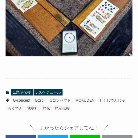
1.黙示伝授
5.スケジュール
G-concept
Gコン
Gコンセプト
MOKUDEN
もくしでんじゅ
もくでん
我空社
黙伝
黙示伝授
よかったらシェアしてね！