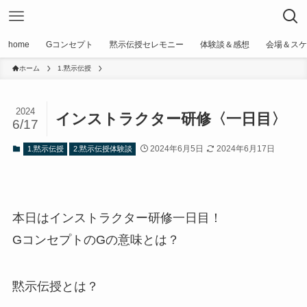
home
Gコンセプト
黙示伝授セレモニー
体験談＆感想
会場＆スケ
ホーム
1.黙示伝授
2024
インストラクター研修〈一日目〉
6/17
2024年6月5日
2024年6月17日
1.黙示伝授
2.黙示伝授体験談
本日はインストラクター研修一日目！
GコンセプトのGの意味とは？
黙示伝授とは？