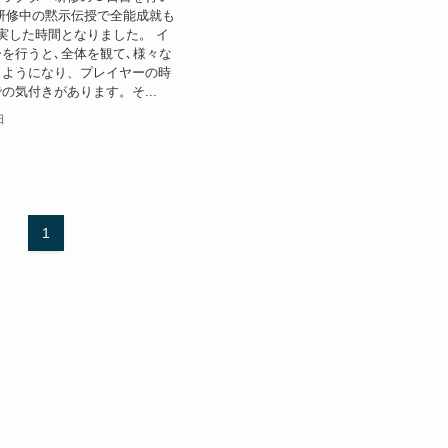
研修中の黙示伝授で全能成就も
実した時間となりました。 イ
を行うと､全体を観て､様々な
くようになり、プレイヤーの時
の気付きがあります。そ...
日
1