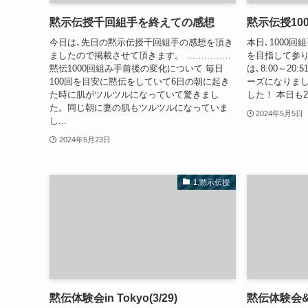
黙示伝授千回組手を終えての感想
黙示伝授10
今日は､先日の黙示伝授千回組手の感想を頂き
本日､1000回
ましたので掲載させて頂きます。 ……………
を目指して参り
黙伝1000回組み手前後の変化について 毎日
は､8:00～20
100回を目安に黙伝をしていて6日の朝に起き
ーズになりまし
た時に肌がツルツルになっていて驚きまし
した！ 本日も
た。同じ朝に妻の肌もツルツルになっていま
2024年5月5日
し...
2024年5月23日
1.黙示伝授
黙伝体験会in Tokyo(3/29)
黙伝体験会