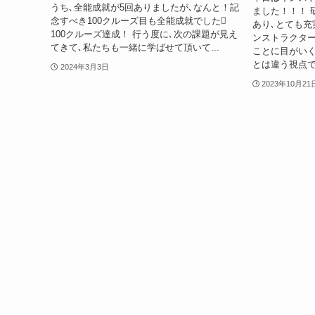
うち､全能成就が5回ありましたが､なんと！記
ました！！！ 
念すべき100クルーズ目も全能成就でした
あり､とても充
100クルーズ達成！ 行う度に､次の課題が見え
ンストラクター
てきて､私たちも一緒に学ばせて頂いて...
ことに目がい
とは違う視点で
2024年3月3日
2023年10月21