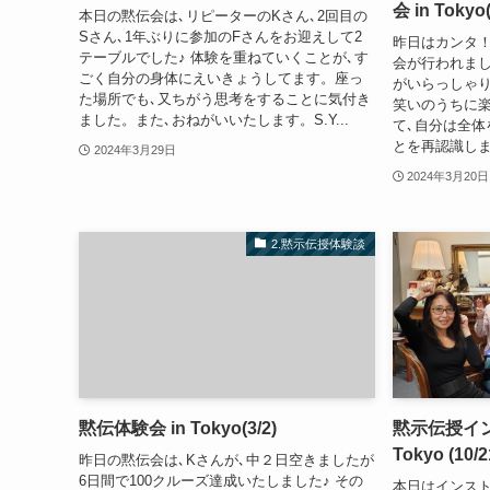
会 in Tokyo(
本日の黙伝会は､リピーターのKさん､2回目の
Sさん､1年ぶりに参加のFさんをお迎えして2
昨日はカンタ
テーブルでした♪ 体験を重ねていくことが､す
会が行われました
ごく自分の身体にえいきょうしてます。座っ
がいらっしゃり
た場所でも､又ちがう思考をすることに気付き
笑いのうちに楽
ました。また､おねがいいたします。S.Y...
て､自分は全体
とを再認識しま
2024年3月29日
2024年3月20日
2.黙示伝授体験談
黙伝体験会 in Tokyo(3/2)
黙示伝授イン
Tokyo (10/2
昨日の黙伝会は､Kさんが､中２日空きましたが
6日間で100クルーズ達成いたしました♪ その
本日はインス