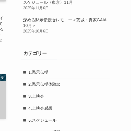
スケジュール〈東京〉11月
2025年11月6日
イ
深める黙示伝授セレモニー＜茨城・真家GAIA
て
10月＞
いる
2025年10月6日
♪
セ
.
カテゴリー
1.黙示伝授
伝授
2.黙示伝授体験談
3.上映会
4.上映会感想
5.スケジュール