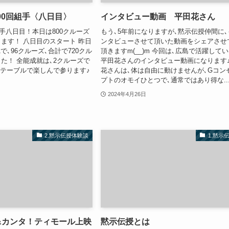
00回組手〈八日目〉
インタビュー動画 平田花さん
組手八日目！本日は800クルーズ
もう､5年前になりますが､黙示伝授仲間に､
ます！ 八日目のスタート 昨日
ンタビューさせて頂いた動画をシェアさせ
:51で､96クルーズ､合計で720クル
頂きますm(__)m 今回は､広島で活躍して
た！ 全能成就は､2クルーズで
平田花さんのインタビュー動画になります
2テーブルで楽しんで参ります♪
花さんは､体は自由に動けませんが､Gコン
プトのオモイひとつで､通常ではあり得な..
2024年4月26日
2.黙示伝授体験談
1.黙示
&カンタ！ティモール上映
黙示伝授とは