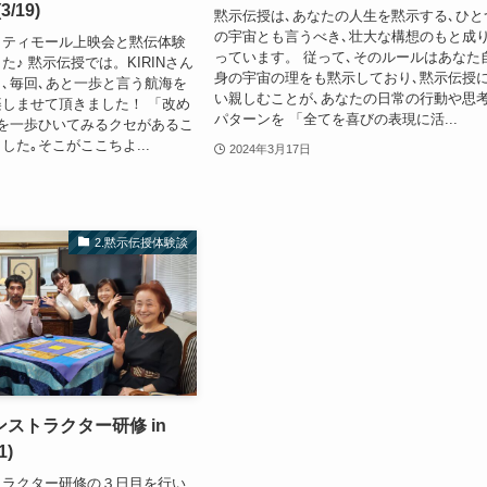
3/19)
黙示伝授は､あなたの人生を黙示する､ひと
の宇宙とも言うべき､壮大な構想のもと成
！ティモール上映会と黙伝体験
っています。 従って､そのルールはあなた
♪ 黙示伝授では。KIRINさん
身の宇宙の理をも黙示しており､黙示伝授
､毎回､あと一歩と言う航海を
い親しむことが､あなたの日常の行動や思
しませて頂きました！ 「改め
パターンを 「全てを喜びの表現に活...
を一歩ひいてみるクセがあるこ
した｡そこがここちよ...
2024年3月17日
2.黙示伝授体験談
ストラクター研修 in
1)
トラクター研修の３日目を行い