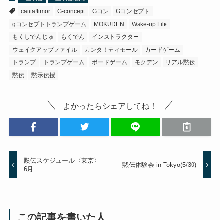
canta!timor
G-concept
Gコン
Gコンセプト
gコンセプトトランプゲーム
MOKUDEN
Wake-up File
もくしでんじゅ
もくでん
インストラクター
ウェイクアップファイル
カンタ！ティモール
カードゲーム
トランプ
トランプゲーム
ボードゲーム
モクデン
リアル黙伝
黙伝
黙示伝授
よかったらシェアしてね！
黙伝スケジュール〈東京〉
黙伝体験会 in Tokyo(5/30)
6月
この記事を書いた人