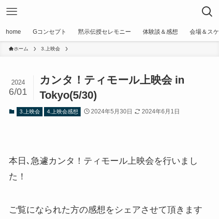
home
Gコンセプト
黙示伝授セレモニー
体験談＆感想
会場＆スケ
ホーム
3.上映会
カンタ！ティモール上映会 in
2024
6/01
Tokyo(5/30)
2024年5月30日
2024年6月1日
3.上映会
4.上映会感想
本日､急遽カンタ！ティモール上映会を行いまし
た！
ご覧になられた方の感想をシェアさせて頂きます